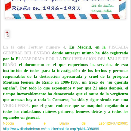
En la calle Fortuny número 4
. En Madrid, en la
FISCALÍA
GENERAL DEL ESTADO
donde anteayer mismo ha sido registrado
por la P
LATAFORMA
POR LA
R
ECUPERACIÓN DEL
V
ALLE DE
R
IAÑO
el documento en el que requerimos los servicios de esta
institución de todos para la investigación de los hechos y personas
responsables de la destrucción apresurada y cruel de la próspera
Montaña leonesa de Riaño en 1986-1987, un trozo de "su querida
españa". Por todo lo que exponemos y por que 21 años después, el
tiempo inexorablemente ha demostrado que el muro de la vergüenza
que atenaza hoy a toda la Comarca, ha sido y sigue siendo eso: una
VERGUENZA
, por el gran embuste que se maquinó engañando a
todos los ciudadanos riañeses primero, leoneses detrás y a todos los
españoles en general.
Noticia en el Diario de León(26/07/2008):
http://www.diariodeleon.es/noticias/noticia.asp?pkid=398099