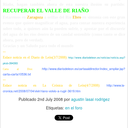
Riaño, hagan también ahora de esta nuestra ilusión su partido:
RECUPERAR EL VALLE DE RIAÑO
.
Estaremos en
Zaragoza
a orillas del Río
Ebro
en sintonía con este gran
evento que quiere magnificar el agua, para contar nuestra experiencia
sobre todo, a quienes aún la pueden sufrir, y apostar por el discurrir
del agua de los ríos dentro de un caudal sostenible (como tanto se dice
ahora, pero de verdad).
Gracias y un Saludo para todo el mundo
--
Enlace noticia en el Diario de León(3/7/2008):
http://www.diariodeleon.es/noticias/noticia.asp?
pkid=394393
http://www.diariodeleon.es/cartasaldirector/index_ampliar.jsp?
:
Carta al Dtor.
carta=carta10536.txt
--
http://www.la-
Enlace noticia en La Crónica de León(4/7/2008):
cronica.net/2008/07/04/vivir/riano-volvio-a-rugir-3619.htm
Publicado
2nd July 2008
por
agustin lasai rodrigez
Etiquetas:
en el foro