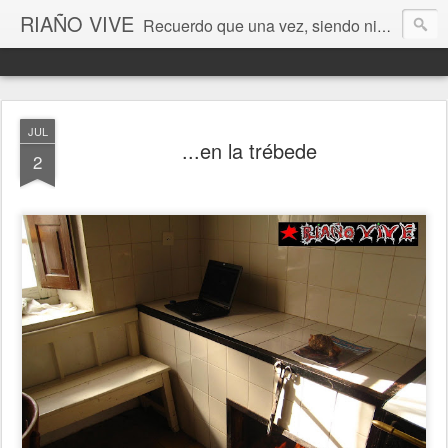
RIAÑO VIVE
Recuerdo que una vez, siendo niño, esperé la luna en estos valles de León. Era un pozo de sueños cada instante... (Antonio Colinas) Fotografía de Ordoño Llamas de Juan
JUL
...en la trébede
2