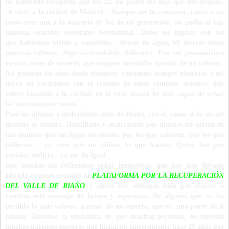
n
o habíendo cumplido aun los 12,
mi padre me dijo que nos íbamos.
A vivir a la ciudad de Madrid. Aunque me lo contaran, tanto a mí
como creo que a la mayoría de los de mi generación, no podía ni tan
siquiera concebir semejante bestialidad…Todos los lugares con los
que habíamos vivido y convivido, llenon de agua, 60 metros sobre
nuestras cabezas. Algo inconcebible, delirante. Era un pensamiento
oscuro, como de muerte, que siempre intentaba apartar de mi cabeza.
Así pasaron los años desde entonces; volviendo siempre pletórico a mi
tierra en vacaciones con el trauma de tener también siempre, que
volver hundido a la ciudad, en la cual, nunca he sido capaz de echar
las más mínimas raíces.
Pasé los últimos e inolvidables años de Riaño, con él, como si de un ser
querido se tratara. Humillado y maltratado por quienes no sabían ni
tan siquiera que un lugar así existía, por los que callaron, por los que
pidieron, …yo creo que no sabían lo que hacían. Quizá fue por
envidia, codicia…ya eso da igual.
Son muchas las reflexiones todas instintivas, que nos han llevado
adonde estamos creando la
PLATAFORMA POR LA RECUPERACIÓN
DEL VALLE DE RIAÑO
y ahora nos sentimos bien por traeros a
vosotros este mensaje de futuro y esperanza. De alguien que no ha
perdido lo más valioso, a pesar de no tenerlo, que es, una parte de sí
mismo. Tenemos la esperanza de que muchas personas, en especial
muchos paisanos nuestros que lucharon sinceramente hace 25 años por