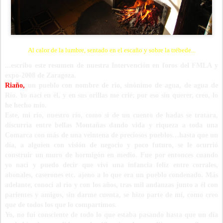
Al calor de la lumbre, sentado en el escaño y sobre la trébede...
...escribo este resumen de nuestra Intervención en foros del FMLA y
expo-2008 de Zaragoza.
Riaño,
un pueblo con nombre de río, sinónimo de agua, de agua de
Río. Yo nací en él, y en sus orillas me crié; por eso sin querer, creo, lo
he hecho mío.
Este, mi río, nuestro río, como si de un cuento de hadas se tratara,
discurría entre bellas Montañas dando vida y riqueza a toda una
Comarca con más de una veintena de preciosos pueblos…hasta que un
día, a alguien con visión de negocio y poco futuro, se le ocurrió
construir un muro de hormigón en medio. Fue por entonces cuando
yo nací y puedo decir que viví una infancia feliz entre corrales,
abonales, caserones etc. ajeno a lo que era un pueblo condenado. Más
adelante, conocí al río y con los años, tras mil andanzas junto a él con
parientes y amigos, sin darme cuenta, se hizo parte de mí, como creo
que de todos los que lo compartimos.
Yo, no fui consciente de todo lo que estaba pasando hasta que un día