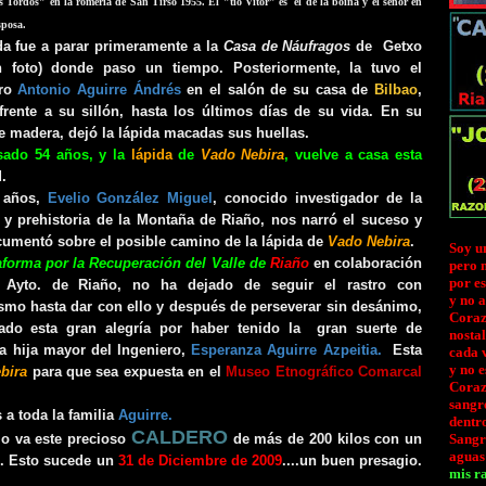
s Tordos" en la romería de San Tirso 1955. El "tio Vitor" es el de la boina y el señor en
sposa.
da fue a parar primeramente a la
Casa de Náufragos
de Getxo
n foto) donde paso un tiempo. Posteriormente, la tuvo el
ero
Antonio Aguirre Ándrés
en el salón de su casa de
Bilbao
,
frente a su sillón, hasta los últimos días de su vida. En su
e madera, dejó la lápida macadas sus huellas.
sado 54 años, y la
lápida
de
Vado Nebira
, vuelve a casa esta
d
.
 años,
Evelio González Miguel
, conocido investigador de la
a y prehistoria de la Montaña de Riaño, nos narró el suceso y
umentó sobre el posible camino de la lápida de
Vado Nebira
.
Soy u
aforma por la Recuperación del Valle de
Riaño
en colaboración
pero 
por es
 Ayto. de Riaño, no ha dejado de seguir el rastro con
y no 
smo hasta dar con ello y después de perseverar sin desánimo,
Coraz
gado esta gran alegría por haber tenido la gran suerte de
nostal
a hija mayor
del Ingeniero,
Esperanza Aguirre Azpeitia.
Esta
cada v
y no e
bira
para que sea expuesta en el
Museo Etnográfico Comarcal
Coraz
sangre
 a toda la familia
Aguirre.
dentr
CALDERO
o va este precioso
de más de 200 kilos con un
Sangr
aguas
do. Esto sucede un
31 de Diciembre de 2009
....un buen presagio.
mis ra