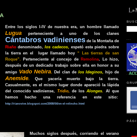
RA
BUSC
Entre los siglos I-IV de nuestra era, un hombre llamado
Lugua
perteneciente a uno de los clanes
Cántabros vadinienses
...
de la Montaña de
Riaño
denominado,
los cadecos
,
espetó esta piedra sobre
la tierra en el lugar llamado hoy
“ Las tierras de san
Roque”.
Perteneciente al concejo de
Remolina
. Lo hizo,
después de un dedicado trabajo sobre ella en honor a su
Vado Nebira
amigo
.
Del clan de
los Ideginos
,
hijo de
Anemide
.
Que yacería muerto bajo la tierra.
GRUP
Casualmente, es el mismo lugar donde apareció la lápida
del conocido vadiniense,
Tridio,
de los
Alonges
.
Al que
hemos hecho una referencia en este sitio:
http://rianovive.blogspot.com/2008/04/en-el-relincho.html
PÁGI
Muchos siglos después, corriendo el verano