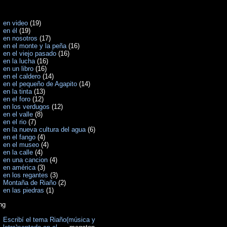
en video
(19)
en él
(19)
en nosotros
(17)
en el monte y la peña
(16)
en el viejo pasado
(16)
en la lucha
(16)
en un libro
(16)
en el caldero
(14)
en el pequeño de Agapito
(14)
en la tinta
(13)
en el foro
(12)
en los verdugos
(12)
en el valle
(8)
en el rio
(7)
en la nueva cultura del agua
(6)
en el fango
(4)
en el museo
(4)
en la calle
(4)
en una cancion
(4)
en américa
(3)
en los regantes
(3)
Montaña de Riaño
(2)
en las piedras
(1)
ng
Escribí el tema Riaño(música y