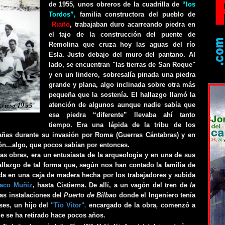
de 1955, unos obreros de la cuadrilla de
“los
Tordos”,
familia constructora
del pueblo de
Riaño
, trabajaban duro acarreando piedra en
el tajo de la construcción del puente de
Remolina que cruza hoy las aguas del río
Esla. Justo debajo del muro del pantano. Al
lado, se encuentran "las tierras de San Roque"
y en un lindero, sobresalía pinada una piedra
grande y plana, algo inclinada sobre otra más
pequeña que la sostenía.
El hallazgo llamó la
atención de algunos aunque nadie sabía que
esa piedra “diferente” llevaba ahí tanto
tiempo. Era una lápida de la tribu de los
ñas durante su invasión por Roma (Guerras Cántabras) y en
ón...algo, que pocos sabían por entonces.
las obras, era un entusiasta de la arqueología y en una de sus
hallazgo de tal forma que, según nos han contado la familia de
ida en una caja de madera hecha por los trabajadores y subida
aco Muñíz
, hasta Cistierna. De allí, a un vagón del tren de
la
as instalaciones del
Puerto de Bilbao
donde el Ingeniero tenía
ses, un hijo del
"Tío Vitor"
,
encargado de la obra
,
comenzó a
de se ha retirado hace pocos años.