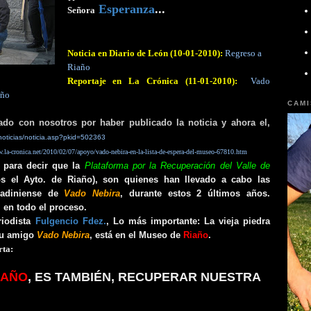
Esperanza
...
Señora
Noticia en Diario de León (10-01-2010):
Regreso a
Riaño
Vado
Reportaje en La Crónica (11-01-2010):
año
CAMI
ado con nosotros por haber publicado la noticia y ahora el,
/noticias/noticia.asp?pkid=502363
.la-cronica.net/2010/02/07/apoyo/vado-nebira-en-la-lista-de-espera-del-museo-67810.htm
 para decir que la
Plataforma por la
Recuperación
del
Valle de
os el Ayto. de Riaño),
son quienes han llevado a cabo las
 vadiniense de
Vado Nebira
, durante estos 2 últimos años.
 en todo el proceso.
riodista
Fulgencio Fdez.
, Lo más importante: La vieja piedra
su amigo
Vado Nebira
, está en el
Museo de
Riaño
.
rta:
IAÑO
, ES TAMBIÉN, RECUPERAR NUESTRA