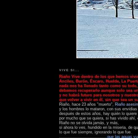
VIVE SI...
Riaño
Vive
dentro de los que hemos vivid
Anciles, Burón, Éscaro, Huelde, La Puerta
nada nos ha llenado tanto como su todo,
debemos recuperarlo aunque solo sea u
y no habrá futuro para nosotros y nuestro
que volver a vivir en él, sin que sea un s
Riaño, hace 23 años "muerto",
Riaño asesi
y los hombres lo mataron, con sus envidia
después de estos años, hay quién lo quiere 
por mucho que se quiera, si has vivido ahí, 
Riaño no se olvida jamás,
y más,
si ahora lo ves, hundido en la miseria, de qu
lo que fue siempre, ignorando lo que fue.
.......................................que las agua