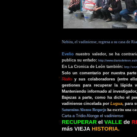
Nebira, el vadiniense, regresa a su casa de Ri
Evelio
nuestro valedor, se ha contrari
publica su enfado:
http://www.diariodeleon.es
En La Cronica de León también:
http://www
Solo un comentario por nuestra parte
Riaño
y sus colaboradores (entre ell
gestiones para recuperar la lápida
Manteniendo informado al investigador,
Bajezas a parte, como ha dicho el pe
vadiniense cincelada por
Lugua
, para 
Saturnino Alonso Requejo
ha escrito una ca
Carta a Tridio Alonge el vadiniense
RECUPERAR
el
VALLE
de
R
más VIEJA
HISTORIA.