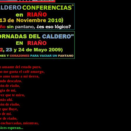
n amante del estado puro,
no me gusta el café amargo,
o amo tanto a mi tierra,
ando descalzo.
ón de riaño,
gia de mi,
ez que te miro,
stás ahí.
ón de riaño,
 que fluye,
o de mi.
e de riaño,
 encharcadas, mientras,
ices esperan...