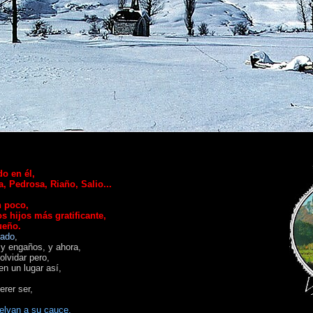
o en él,
, Pedrosa, Riaño, Salio...
n poco,
s hijos más gratificante,
ueño.
nado
,
s y engaños,
y ahora,
olvidar pero,
en un lugar así,
erer ser,
s vuelvan a su cauce.