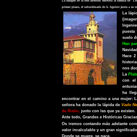
La imagen de la foto anterior, muestra la familia de "Lo
primer plano, el subordinado de A. Aguirre junto a su e
La lápi
(image
Ingeni
puesta 
suelo d
Han pa
Navida
Hace 2
histori
nos doc
La
P
lat
con el
entusia
ha lle
encontrar en el camino a una mujer: L
señora ha donado la lápida de
Vado Ne
de Riaño,
junto con las que ya existen.
Ante todo, Grandes e Históricas Gracias
Os iremos contando más adelante com
valor incalculable y un gran significa
Donde se muere, se nace.