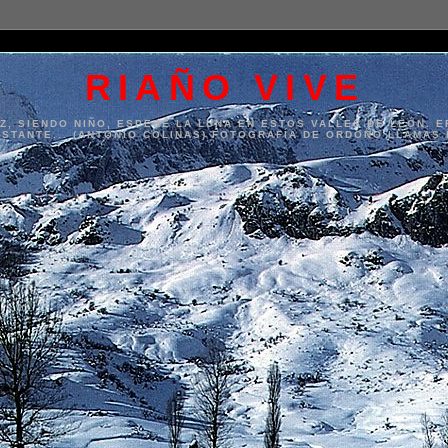
RIAÑO VIVE
, SIENDO NIÑO, ESPERÉ LA LUNA EN ESTOS VALLES DE LEÓN. 
NSTANTE... (ANTONIO COLINAS) FOTOGRAFÍA DE ORDOÑO LLAMAS 