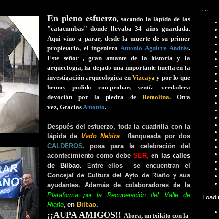
...
En pleno esfuerzo
, sacando la lápida de las
"catacumbas" donde llevaba 34 años guardada.
Aqui vino a parar, desde la muerte de su primer
propietario, el ingeniero
Antonio Aguirre Andrés
.
Este señor , gran amante de la historia y la
arqueología, ha dejado una importante huella en la
investigación arqueológica en
Vizcaya
y por lo que
hemos podido comprobar, sentía verdadera
devoción por la piedra de
Remolina
. Otra
vez,
Gracias
Antonio
.
Después del esfuerzo, toda la cuadrilla con la
lápida de
Vado Nebira
flanqueada por dos
CALDEROS,
posa para la celebración del
acontecimiento como debe
SER,
en las calles
de Bilbao.
Entre ellos se encuentran el
Concejal de Cultura del Ayto de Riaño y sus
ayudantes. Además de colaboradores de la
Plataforma por la Recuperación del Valle
de
Loadi
Riaño
,
en
Bilbao
.
¡¡AUPA AMIGOS!!
Ahora, un txikito con la