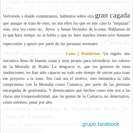
La cagada del oso, por cagada que sea, siempre será bien hallada por
todos.
gran cagada
Volviendo a donde comenzamos, hablemos sobre otra
que aunque se trata de osos, no son ellos los que en este caso la “empujan”
sino, otra vez como no, Aytos. y Juntas Vecinales de la zona. Hablamos de
lo que hace tiempo no se habla y que no hace muchos meses tuvo bastante
Cercado
repercusión y apoyo por parte de las personas normales:
el
osero
para los osos llamados
Luna y Ponderoso
. Un regalo, una
iniciativa llena de buenas cosas y muy propia para reivindicar los valores
de la Montaña de Riaño. La desgracia es, que los gestores de estas
instituciones, no han sido capaces en todo este tiempo de unirse para traer
ese proyecto a la zona. Sea cual sea el motivo, esto demuestra la falta
compromiso con la Montaña como Comarca, por parte de las personas
encargadas de gestionarla. Y denunciamos que hechos como este son a las
claras una irresponsabilidad, que las gentes de la Comarca, no deberíamos,
como solemos, pasar por alto.
Un cercado osero para la Montaña de Riaño, por
favor...sin ir mas lejos
.
grupo facebook
Si quieres más información entra en el
y de
paso, inclúyete en el.