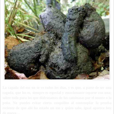
La cagada del oso no se ve todos los días, y es que, a parte de ser una
cagada, que los es, siempre es especial y emocionante toparse con una;
sobre todo para los que disfrutamos de las caminatas por el monte o la
peña. No puedes evitar cierto cosquilleo al contemplar la prueba
reciente de que ahí ha estado un oso y quien sabe, igual aparece hoy
de nuevo…