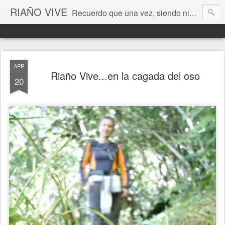
RIAÑO VIVE
Recuerdo que una vez, siendo niño, esperé la luna en estos valles de León. Era un pozo de sueños cada instante... (Antonio Colinas) Fotografía de Ordoño Llamas de Juan
APR
Riaño Vive...en la cagada del oso
20