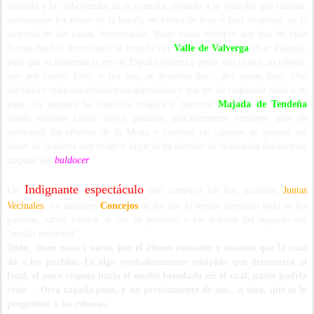
contrata y la subcontrata de la contrata, dejando a la vista del que camina,
únicamente los restos de la batalla en forma de kms y kms de pistas, en la
mayoría de los casos, innecesarias. Baste como ejemplo que dos de ellas
fueron hechas atravesando el hayedo del
Valle de Valverga
(San Pelayo),
para que su majestad el rey de España viniera a pegar dos tiros a un rebeco,
que por cierto, falló, y por eso, se hicieron dos….dos pistas digo. Una
verdadera máquina destructora-depredadora que no ha respetado nada a su
paso. Ni siquiera la histórica, mágica y preciosa
Majada de Tendeña
donde durante tantos siglos pastaron apaciblemente (excepto días de
tormenta) los rebaños de la Mesta y también las cabañas de ganado del
lugar; ni qiquiera este mágico lugar se ha salvado de la infamia del enorme
zarpazo del
buldocer
.
Indignante espectáculo
Un
que tampoco las hoy llamadas
Juntas
Vecinales
, los antiguos
C
oncejos
de los que lo hemos heredado todo en los
pueblos, saben valorar al dar su permiso a los señores del negocio del
“medio ambiente”.
Todo, dicen unos y otros, por el dinero contante y sonante que la caza
da a los pueblos. Es algo verdaderamente estúpido que demuestra al
final, el poco respeto hacia el medio heredado sin el cual, nadie podría
vivir… Otra cagada pues, y no precisamente de oso…o sino, que se lo
pregunten a los rebecos.