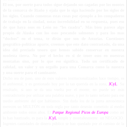
El oso, por suerte para todos sigue dejando sus cagadas por los montes
de la comarca de Riaño y ojala que lo siga haciendo por los siglos de
los siglos. Cuando comentas estas cosas por ejemplo a los compañeros
de trabajo en la ciudad, notas incredulidad en su respuesta, pues eso
de que haya osos en León no “les cuadra”. Más bien parece algo
propio de Alaska con los osos pescando salmones y para los mas
“duchos” en el tema, te dirán que son de Asturias. Cuestiones
geográfico-políticas aparte, creemos que este dato contrastado, da una
idea del preciado tesoro que hemos sabido conservar en nuestra
modesta tierra. No por el hecho en si de tener osos en nuestras
montañas sino, por lo que eso significa. Todo un certificado de
calidad, un valor y un orgullo para una Comarca como la nuestra
y una suerte para el caminante.
Dicho sea de paso, uno de esos valores institucionalizados hace tiempo, es
el ambiental, y es gestionado hoy por la tan querida en la zona,
JCyL
. Su
resultado, si uno se da una vuelta por el monte, no puede ser más
contradictorio por utilizar una palabra suave, y por lo tanto nefasto para ese
medio ambiente del que hablamos. Sin duda los de la junta autonómica
merecen un MULTÓN en toda regla por tanto desmán cometido al medio
ambiente todos estos años. El
Parque Regional Picos de Europa
como así
lo han bautizado, es para la
JCyL
simple y montañesmente un NEGOCIO.
Ingentes cantidades de dinero público se han quedado por el camino de la