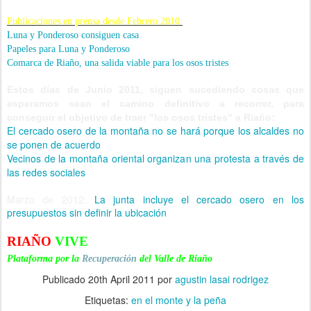
:
Publicaciones en prensa desde Febrero 2010
Luna y Ponderoso consiguen casa
Papeles para Luna y Ponderoso
Comarca de Riaño, una salida viable para los osos tristes
Estos días de Junio 2011, siguen sucediendo cosas que
esperamos sean el camino definitivo a recorrer, para
conseguir el objetivo de traer "los osos tristes" a Riaño:
El cercado osero de la montaña no se hará porque los alcaldes no
se ponen de acuerdo
Vecinos de la montaña oriental organizan una protesta a través de
las redes sociales
Marzo de 2012:
La junta incluye el cercado osero en los
presupuestos sin definir la ubicación
RIAÑO
VIVE
Plataforma por la
Recuperación
del Valle de Riaño
Publicado
20th April 2011
por
agustin lasai rodrigez
Etiquetas:
en el monte y la peña