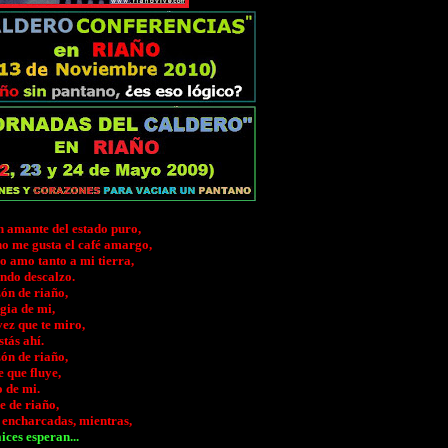
n amante del estado puro,
no me gusta el café amargo,
o amo tanto a mi tierra,
ando descalzo.
ón de riaño,
gia de mi,
ez que te miro,
stás ahí.
ón de riaño,
 que fluye,
o de mi.
e de riaño,
 encharcadas, mientras,
ices esperan...