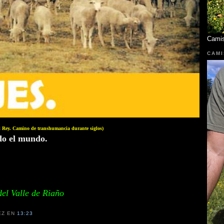
Cami
CAMI
el Rey. Camino de transhumancia durante siglos)
do el mundo.
del Valle de Riaño
EZ
EN
13:23