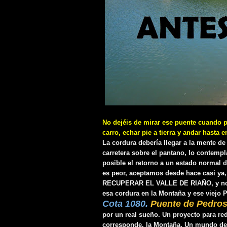
No dejéis de mirar ese puente cuando p
carro, echar pie a tierra y andar hasta 
La cordura debería llegar a la mente de
carretera sobre el pantano, lo contemp
posible el retorno a un estado normal d
es peor, aceptamos desde hace casi ya,
RECUPERAR EL VALLE DE RIAÑO, y no no
esa cordura en la Montaña y ese viejo 
Cota 1080.
Puente de Pedros
por un real sueño. Un proyecto para re
corresponde, la Montaña. Un mundo de n