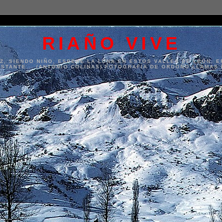
RIAÑO VIVE
, SIENDO NIÑO, ESPERÉ LA LUNA EN ESTOS VALLES DE LEÓN. 
NSTANTE... (ANTONIO COLINAS) FOTOGRAFÍA DE ORDOÑO LLAMAS 