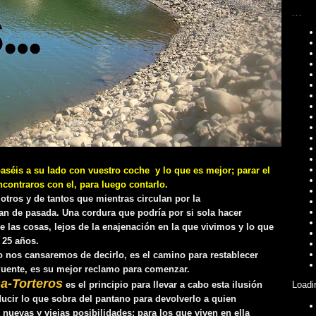
...
aséis a su lado con vuestro coche y lo que es mejor;
parar el
encontraros con el, para luego contarlo.
 otros y de tantos que mientras circulan por la
lan de pasada. Una cordura que podría por si sola hacer
e las cosas, lejos de la enajenación en la que vivimos y lo que
 25 años.
s cansaremos de decirlo, es el camino para restablecer
Puente, es su mejor reclamo para comenzar.
a-Torteros
Loadi
es el principio para llevar a cabo esta ilusión
ducir lo que sobra del pantano para devolverlo a quien
uevas y viejas posibilidades; para los que viven en ella