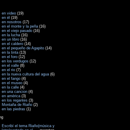
en video
(19)
en él
(19)
en nosotros
(17)
en el monte y la peña
(16)
en el viejo pasado
(16)
en la lucha
(16)
en un libro
(16)
en el caldero
(14)
en el pequeño de Agapito
(14)
en la tinta
(13)
en el foro
(12)
en los verdugos
(12)
en el valle
(8)
en el rio
(7)
en la nueva cultura del agua
(6)
en el fango
(4)
en el museo
(4)
en la calle
(4)
en una cancion
(4)
en américa
(3)
en los regantes
(3)
Montaña de Riaño
(2)
en las piedras
(1)
ng
Escribí el tema Riaño(música y