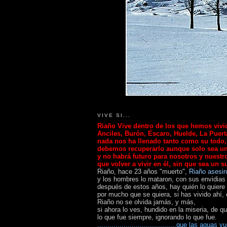
VIVE SI...
Riaño
Vive
dentro de los que hemos vivid
Anciles, Burón, Éscaro, Huelde, La Puerta
nada nos ha llenado tanto como su todo,
debemos recuperarlo aunque solo sea u
y no habrá futuro para nosotros y nuestro
que volver a vivir en él, sin que sea un s
Riaño, hace 23 años "muerto",
Riaño asesi
y los hombres lo mataron, con sus envidia
después de estos años, hay quién lo quiere 
por mucho que se quiera, si has vivido ahí, 
Riaño no se olvida jamás,
y más,
si ahora lo ves, hundido en la miseria, de qu
lo que fue siempre, ignorando lo que fue.
.......................................que las agua