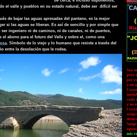
de cerca, e incluso suponemos,
 el valle y pueblos en su estado natural, debe ser difícil ser
ués de bajar las aguas apresadas del pantano, es la mejor
er si las aguas se liberan. Es así de sencillo y por simple que
ser ingeniero ni de caminos, ni de canales, ni de puertos,
 el abono para el futuro del Valle y sobre el, como una
rosa
. Símbolo de lo viejo y lo humano que resiste a través del
o entre la desolación que le rodea.
Soy u
pero 
por es
y no 
Coraz
nostal
cada v
y no e
Coraz
sangre
dentr
Sangr
aguas
mis ra