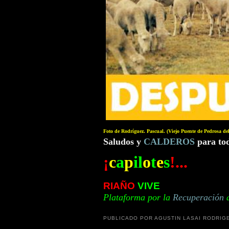
Foto de Rodríguez. Pascual. (Viejo Puente de Pedrosa d
Saludos y
CALDEROS
para to
¡
c
a
p
il
o
t
e
s
!...
RIAÑO
VIVE
Plataforma por la
Recuperación
PUBLICADO POR AGUSTIN LASAI RODRIG