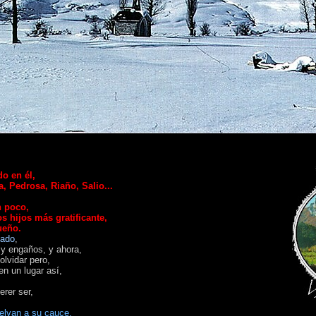
o en él,
, Pedrosa, Riaño, Salio...
n poco,
s hijos más gratificante,
ueño.
nado
,
s y engaños,
y ahora,
olvidar pero,
en un lugar así,
erer ser,
s vuelvan a su cauce.