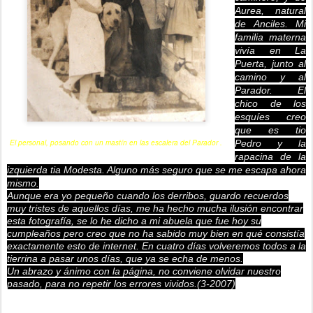
Aurea, natural
de Anciles. Mi
familia materna
vivía en La
Puerta, junto al
camino y al
Parador. El
chico de los
esquíes creo
que es tio
El personal, posando con un mastín en las escalera del Parador
.
Pedro y la
rapacina de la
izquierda tia Modesta. Alguno más seguro que se me escapa ahora
mismo.
Aunque era yo pequeño cuando los derribos, guardo recuerdos
muy tristes de aquellos días, me ha hecho mucha ilusión encontrar
esta fotografía, se lo he dicho a mi abuela que fue hoy su
cumpleaños pero creo que no ha sabido muy bien en qué consistía
exactamente esto de internet. En cuatro días volveremos todos a la
tierrina a pasar unos días, que ya se echa de menos.
Un abrazo y ánimo con la página, no conviene olvidar nuestro
pasado, para no repetir los errores vividos.(3-2007)