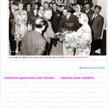
Memoria de Riaño
De
Intereses que no se nombran, y que se nombran como
“
intereses generales del estado
”, “
riqueza para españa
”, etc…
son esgrimidos como argumentos por los gestores políticos
de esta condena, durante los 24 años que duró la gesta de su
anunciado fin (1963-1987). A partir de entonces, durante esos
años, las noches y los días pesaban sobre su fachada y se
podía ver a las claras, cada vez que pasabas por la carretera
cercana, la imagen de un Parador abandonado, semiderruido,