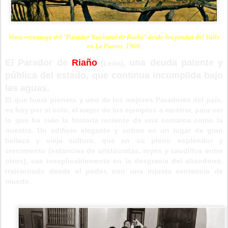
Vista veraniega del "Parador Nacional de Riaño" desde los prados del Valle
en La Puerta. 1960.
El Parador de
Riaño
una deuda patente y
(León),
pública
del estado,
que continua incumplida bajo
las aguas.
El que fuera pionero y uno de los mejores Paradores del país,
es hoy por si solo, el mejor de los ejemplos a mostrar, para ver
lo que ha sido la historia reciente de una comarca como la
nuestra. Un edificio elegante y sobrio en un lugar de gran
belleza y vieja cultura, que en su pleno esplendor y
crecimiento (estancias de aristócratas, reyes y caudillos entre
otros), cae inexplicablemente en la desgracia del abandono,
traicionado desde el poder, con una injusta sentencia de
muerte.