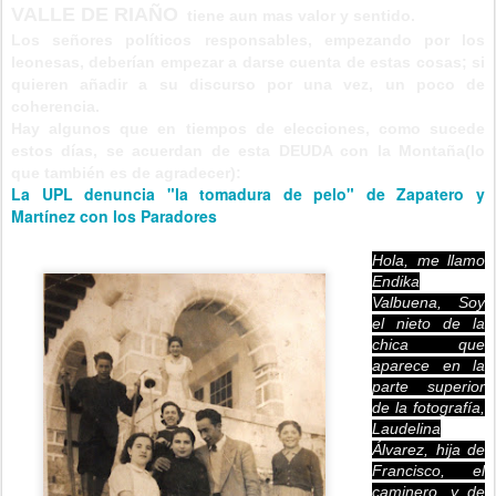
VALLE DE RIAÑO
tiene aun mas valor y sentido.
Los señores políticos responsables, empezando por los
leonesas, deberían empezar a darse cuenta de estas cosas; si
quieren añadir a su discurso por una vez, un poco de
coherencia.
Hay algunos que en tiempos de elecciones, como sucede
estos días, se acuerdan de esta DEUDA con la Montaña(lo
que también es de agradecer):
La UPL denuncia "la tomadura de pelo" de Zapatero y
Martínez con los Paradores
Hola, me llamo
Endika
Valbuena, Soy
el nieto de la
chica que
aparece en la
parte superior
de la fotografía,
Laudelina
Álvarez, hija de
Francisco, el
caminero, y de