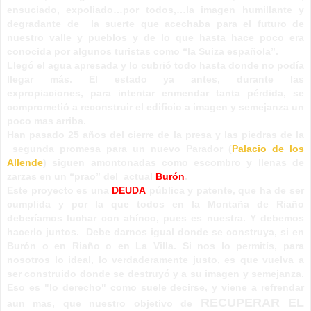
ensuciado, expoliado…por todos,…la imagen humillante y
degradante de la suerte que acechaba para el futuro de
nuestro valle y pueblos y de lo que hasta hace poco era
conocida por algunos turistas como “la Suiza española”.
Llegó el agua apresada y lo cubrió todo hasta donde no podía
llegar más. El estado ya antes, durante las
expropiaciones,
para intentar enmendar tanta pérdida,
se
comprometió a reconstruir el edificio a imagen y semejanza un
poco mas arriba.
Han pasado 25 años del cierre de la presa y las piedras de la
segunda promesa para un nuevo Parador (
Palacio de los
Allende
) siguen amontonadas como escombro y llenas de
zarzas en un “prao” del actual
Burón
.
Este proyecto es una
DEUDA
pública y patente, que ha de ser
cumplida y por la que todos en la Montaña de Riaño
deberíamos luchar con ahínco, pues es nuestra. Y debemos
hacerlo juntos. Debe darnos igual donde se construya, si en
Burón o en Riaño o en La Villa. Si nos lo permitís, para
nosotros lo ideal, lo verdaderamente justo, es que vuelva a
ser construido donde se destruyó y a su imagen y semejanza.
Eso es "lo derecho" como suele decirse, y viene a refrendar
RECUPERAR EL
aun mas, que nuestro objetivo de