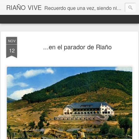
RIAÑO VIVE
Recuerdo que una vez, siendo niño, esperé la luna en estos valles de León. Era un pozo de sueños cada instante... (Antonio Colinas) Fotografía de Ordoño Llamas de Juan
NOV
...en el parador de Riaño
12