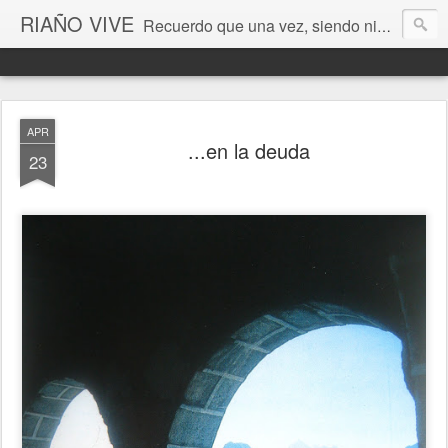
RIAÑO VIVE
Recuerdo que una vez, siendo niño, esperé la luna en estos valles de León. Era un pozo de sueños cada instante... (Antonio Colinas) Fotografía de Ordoño Llamas de Juan
APR
...en la deuda
23