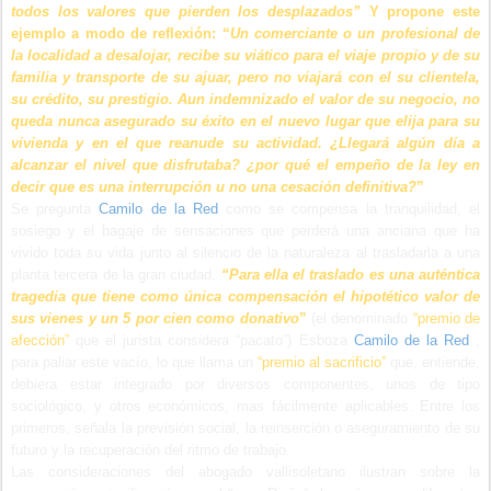
todos los valores que pierden los desplazados”
Y propone este
ejemplo a modo de reflexión: “
Un comerciante o un profesional de
la localidad a desalojar, recibe su viático para el viaje propio y de su
familia y transporte de su ajuar, pero no viajará con el su clientela,
su crédito, su prestigio. Aun indemnizado el valor de su negocio, no
queda nunca asegurado su éxito en el nuevo lugar que elija para su
vivienda y en el que reanude su actividad. ¿Llegará algún día a
alcanzar el nivel que disfrutaba? ¿por qué el empeño de la ley en
decir que es una interrupción u no una cesación definitiva?
”
Se pregunta
Camilo de la Red
como se compensa la tranquilidad, el
sosiego y el bagaje de sensaciones que perderá una anciana que ha
vivido toda su vida junto al silencio de la naturaleza al trasladarla a una
planta tercera de la gran ciudad.
“Para ella el traslado es una auténtica
tragedia que tiene como única compensación el hipotético valor de
sus vienes y un 5 por cien como donativo
”
(el denominado
“premio de
afección”
que el jurista considera “pacato”) Esboza
Camilo de la Red
,
para paliar este vacío, lo que llama un
“premio al sacrificio”
que, entiende,
debiera estar integrado por diversos componentes, unos de tipo
sociológico, y otros económicos, mas fácilmente aplicables. Entre los
primeros, señala la previsión social, la reinserción o aseguramiento de su
futuro y la recuperación del ritmo de trabajo.
Las consideraciones del abogado vallisoletano ilustran sobre la