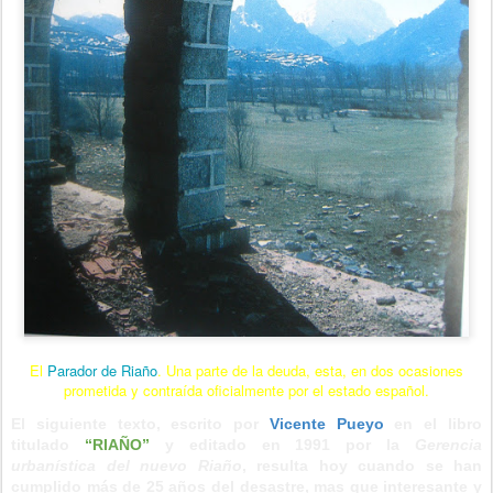
El
Parador de Riaño
. Una parte de la deuda, esta, en dos ocasiones
prometida y contraída oficialmente por el estado español.
El siguiente texto, escrito por
Vicente Pueyo
en el libro
titulado
“RIAÑO”
y editado en 1991 por la
Gerencia
urbanística del nuevo Riaño
, resulta hoy cuando se han
cumplido más de 25 años del desastre, mas que interesante y