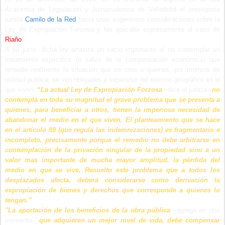
Acacemia de Legislación y Jurisprudencia de Valladolid el prestigioso
jurista
Camilo de la Red
hacia unas sugerentes consideraciones sobre la
Ley de Expropiación Forzosa y las aplicaba expresamente al caso de
Riaño
.
A su jucio, dicha ley arrastra un vacio importante al no contemplar un
tratamiento especifico (a salvo de la compensación económica) que
remedie realmente la situación que se crea a quienes, por motivos de
utilidad pública, se ven obligados a separarse del entorno geográfico en el
que viven.
“
La actual Ley de Expropiación Forzosa
–dice el jurista–
no
contempla en toda su magnitud el grave problema que se presenta a
quienes, para beneficiar a otros, tienen la imperiosa necesidad de
abandonar el medio en el que viven. El planteamiento que se hace
en el artículo 89 (que regula las indemnizaciones) es fragmentario e
incompleto, precisamente porque el remedio no debe arbitrarse en
contemplación de la privación singular de la propiedad sino a un
valor mas importante de mucha mayor amplitud, la pérdida del
medio en que se vive. Resuelto este problema que a todos los
desplazados afecta, deberá considerarse como derivación la
expropiación de bienes y derechos que corresponde a quienes lo
tengan.”
"La aportación de los beneficios de la obra pública
–agrega en otro
momento-,
que adquieren un mejor nivel de vida,
debe compensar