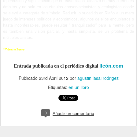
repercusión y significación que el “caso Riaño” alcanzó en muy diferentes
ámbitos y no solo en los círculos conservacionistas y ecologistas donde
se elevó a categoría de símbolo. Reducir lo sucedido en Riaño a un mero
juego de intereses políticos y económicos, algunos de ellos encubiertos o
hasta inconfesables, puede resultar “ tranquilizador” para la mente, pero
es también una visión parcial, y hasta simplista, se un problema de
múltiples aristas.
**Vicente Pueyo
Ileón.com
Entrada publicada en el periódico digital
Publicado
23rd April 2012
por
agustin lasai rodrigez
Etiquetas:
en un libro
0
Añadir un comentario