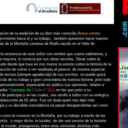
ción de la reedición de su libro más conocido
,
Roma contra
ecimiento hacia el y su trabajo, también queremos hacer nuestro
ar de la Montaña Leonesa de Riaño nacido en el Valle de
a existencia de este señor con nombre que suena vadiniense, y
a mayoría, lo conocía por sus obras escritas. Obras sobre la
guido desde que tuve en mis manos la versión sobre la historia de la
cción de volver a ver reeditada al parecer, de manera especial,
e lectura (siempre agradecida) de sus escritos, se puede quizá
cida de su trabajo y gran conocedora de nuestra historia, pero todo
ersonalmente, expresando en público sus opiniones, relatos e
adas “
Jornadas del
Caldero
”
2012
en las que junto a su
d de participar y en las cuales, nos arrolló a todos con su enérgica
adolescente de 82 años. Fue sin duda quien nos dejó más
ía y su decidida clarividencia no pasan desapercibidas así como
 como le conocen en la Montaña, por su trabajo a través de los
ntía, o mejor dicho, la lucidez, de dar una versión de la historia
 el mundo, protagonista; entre otras versiones distintas más