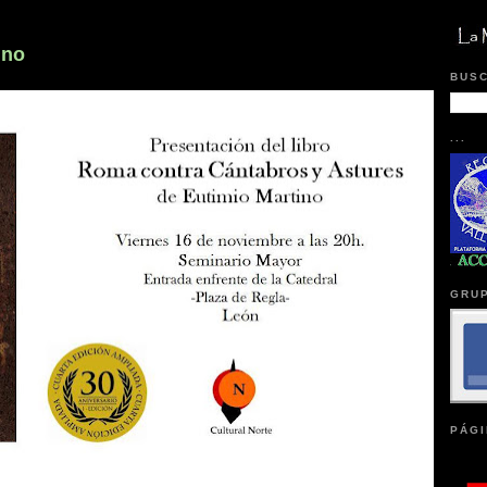
ino
BUSC
...
GRUP
PÁGI