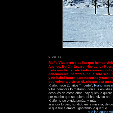
VIVE SI...
Riaño
Vive
dentro de los que hemos vivid
Anciles, Burón, Éscaro, Huelde, La Puerta
nada nos ha llenado tanto como su todo,
debemos recuperarlo aunque solo sea u
y no habrá futuro para nosotros y nuestro
que volver a vivir en él, sin que sea un s
Riaño, hace 23 años "muerto",
Riaño asesi
y los hombres lo mataron, con sus envidia
después de estos años, hay quién lo quiere 
por mucho que se quiera, si has vivido ahí, 
Riaño no se olvida jamás,
y más,
si ahora lo ves, hundido en la miseria, de qu
lo que fue siempre, ignorando lo que fue.
.......................................que las agua