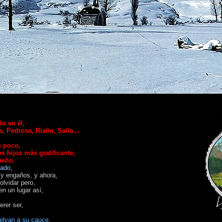
o en él,
, Pedrosa, Riaño, Salio...
n poco,
s hijos más gratificante,
ueño.
nado
,
s y engaños,
y ahora,
olvidar pero,
en un lugar así,
erer ser,
s vuelvan a su cauce.