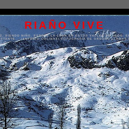
RIAÑO VIVE
, SIENDO NIÑO, ESPERÉ LA LUNA EN ESTOS VALLES DE LEÓN. 
NSTANTE... (ANTONIO COLINAS) FOTOGRAFÍA DE ORDOÑO LLAMAS 