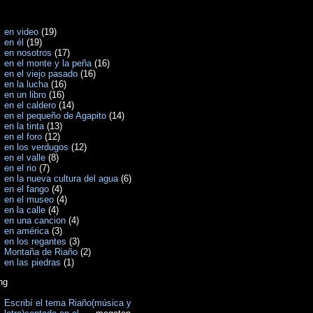
en video
(19)
en él
(19)
en nosotros
(17)
en el monte y la peña
(16)
en el viejo pasado
(16)
en la lucha
(16)
en un libro
(16)
en el caldero
(14)
en el pequeño de Agapito
(14)
en la tinta
(13)
en el foro
(12)
en los verdugos
(12)
en el valle
(8)
en el rio
(7)
en la nueva cultura del agua
(6)
en el fango
(4)
en el museo
(4)
en la calle
(4)
en una cancion
(4)
en américa
(3)
en los regantes
(3)
Montaña de Riaño
(2)
en las piedras
(1)
ng
Escribí el tema Riaño(música y