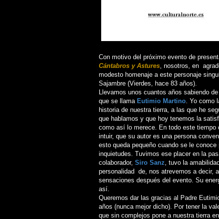
Con motivo del próximo evento de presenta
Cántabros y Astures
, nosotros, en agrad
modesto homenaje a este personaje singul
Sajambre (Vierdes, hace 83 años).
Llevamos unos cuantos años sabiendo de l
que se llama
Eutimio Martino
. Yo como l
historia de nuestra tierra, a las que he se
que hablamos y que hoy tenemos la satisfa
como así lo merece. En todo este tiempo d
intuir, que su autor es una persona conven
esto queda pequeño cuando se le conoce p
inquietudes. Tuvimos ese placer en la pas
colaborador,
Siro Sanz
, tuvo la amabilida
personalidad de, nos atrevemos a decir, 
sensaciones después del evento. Su energ
así.
Queremos dar las gracias al Padre Eutimio
años (nunca mejor dicho). Por tener la vale
que sin complejos pone a nuestra tierra en