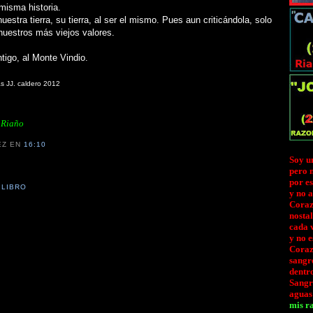
 misma historia.
stra tierra, su tierra, al ser el mismo. Pues aun criticándola, solo
uestros más viejos valores.
tigo, al Monte Vindio.
as JJ. caldero 2012
e Riaño
EZ
EN
16:10
Soy u
pero 
por es
 LIBRO
y no 
Coraz
nostal
cada v
y no e
Coraz
sangre
dentr
Sangr
aguas
mis ra