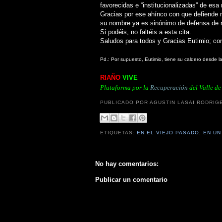
favorecidas e “institucionalizadas” de esa
Gracias por ese ahínco con que defiende nue
su nombre ya es sinónimo de defensa de n
Si podéis, no faltéis a esta cita.
Saludos para todos y Gracias Eutimio; con
Pd.: Por supuesto, Eutimio, tiene su caldero desde l
RIAÑO
VIVE
Plataforma por la
Recuperación
del Valle d
PUBLICADO POR AGUSTIN LASAI RODRIG
ETIQUETAS:
EN EL VIEJO PASADO
,
EN UN
No hay comentarios:
Publicar un comentario