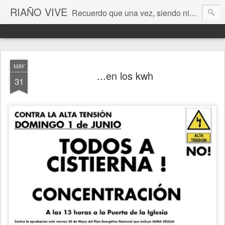
RIAÑO VIVE
Recuerdo que una vez, siendo niño, esperé la luna en estos valles de León. Era un pozo de sueños cada instante... (Antonio Colinas) Fotografía de Ordoño Llamas de Juan
MAY
...en los kwh
31