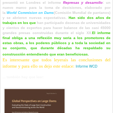
presentó en Londres el informe
Represas y desarrollo
: un
nuevo marco para la toma de decisiones, elaborado por
la
World Commision on Dams
(Comisión Mundial de pantanos)
y se abrieron nuevas expectativas.
Han sido dos años de
trabajos en los que
han participado decenas de universidades
y cientos de expertos para hacer balance de las casi 45000
grandes presas construidas durante el siglo XX.
El informe
final obliga a una reflexión muy seria a los promotores de
estas obras, a los poderes públicos y a toda la sociedad en
su conjunto, que durante décadas ha respaldado su
construcción entendiendo que eran beneficiosas.
Es i
nteresante
que todos leyerais las conclusiones del
informe y para ello os dejo este enlace:
Informe WCD
... también hay que leer: