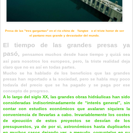
Presa de las "tres gargantas" en el rio chino de Yangtze o el triste honor de ser
el pantano mas grande y devastador del mundo.
El tiempo de las grandes presas ya
pasó,
pensamos muchos desde hace tiempo y quizá sea
así para nosotros los europeos, pero, l
a triste realidad deja
claro que no es así en todas partes.
Mucho se ha hablado de los beneficios que las grandes
presas han reportado a la sociedad, pero se habla muy poco
todavía del precio que se ha pagado y se paga por ese
concepto de progreso.
A lo
largo del siglo XX, las grandes obras hidráulicas han sido
consideradas indiscriminadamente de “interés general”, sin
contar con estudios económicos que avalaran siquiera la
conveniencia de llevarlas a cabo. Invariablemente los costes
de ejecución de estos proyectos se desvían de los
presupuestos, ya de por si, astronómicos hasta duplicarlos
en muchos casos dejando ver, a menudo, corruptelas en su