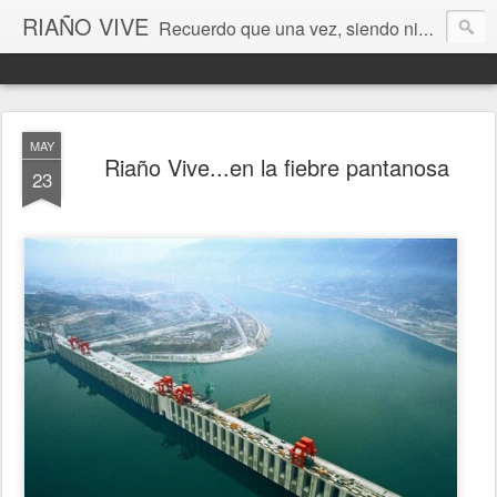
RIAÑO VIVE
Recuerdo que una vez, siendo niño, esperé la luna en estos valles de León. Era un pozo de sueños cada instante... (Antonio Colinas) Fotografía de Ordoño Llamas de Juan
MAY
Riaño Vive...en la fiebre pantanosa
23