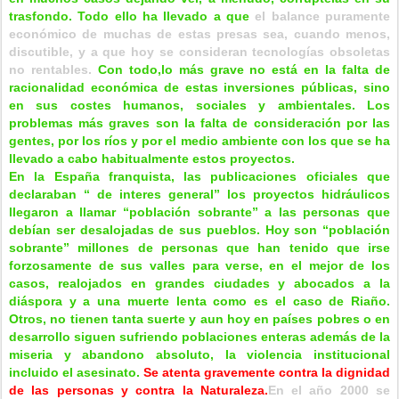
trasfondo. Todo ello ha llevado a qu
e
el balance puramente
económico de muchas de estas presas sea, cuando menos,
discutible, y a que hoy se consideran tecnologías obsoletas
no rentables.
Con todo,lo más grave no está en la falta de
racionalidad económica de estas inversiones públicas, sino
en sus costes humanos, sociales y ambientales. Los
problemas más graves son la falta de consideración por las
gentes, por los ríos y por el medio ambiente con los que se ha
llevado a cabo habitualmente estos proyectos.
En la España franquista, las publicaciones oficiales que
declaraban “ de interes general” los proyectos hidráulicos
llegaron a llamar “población sobrante” a las personas que
debían ser desalojadas de sus pueblos. Hoy son “población
sobrante” millones de personas que han tenido que irse
forzosamente de sus valles para verse, en el mejor de los
casos, realojados en grandes ciudades y abocados a la
diáspora y a una muerte lenta como es el caso de Riaño.
Otros, no tienen tanta suerte y aun hoy en países pobres o en
desarrollo siguen sufriendo poblaciones enteras además de la
miseria y abandono absoluto, la violencia institucional
incluido el asesinato.
Se atenta gravemente contra la dignidad
de las personas y contra la Naturaleza.
En el año 2000 se